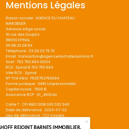
Mentions Légales
Raison sociale : AGENCE DU CHATEAU
IMMOBILIER
Adresse siège social :
16 rue des Soupirs
88000 EPINAL
06.98.20.08.84
Téléphone : 03.29.33.79.70
Email : transaction@
agenceduchateauimmo.fr
Siret : 753 750 694 00014
RCS : Epinal B 753 750 694
Ville RCS. : Epinal
N° TVA Intra : FR25753750694
Forme juridique : SARL Unipersonnelle
Capital social : 7500 €
Assurance RCP : 01_45004s
Carte T : CPI 8801 2018 000 032 340
Date de délivrance : 2024-07-02
Lieu de délivrance : CCI Vosges
Adresse de délivrance : 10 Rue Claude Gellée
88000 Épinal
HOFF REJOINT BARNES IMMOBILIER.