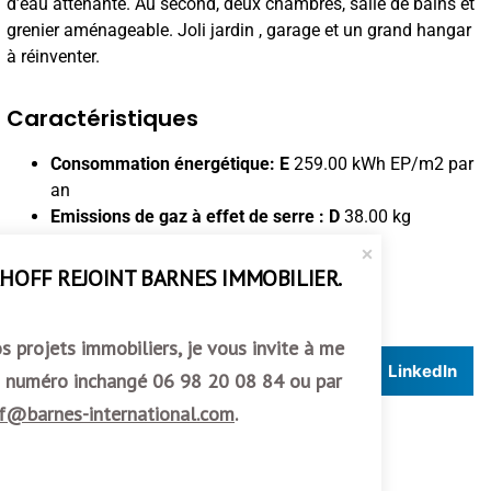
d’eau attenante. Au second, deux chambres, salle de bains et
grenier aménageable. Joli jardin , garage et un grand hangar
à réinventer.
Caractéristiques
Consommation énergétique
:
E
259.00 kWh EP/m2 par
an
Emissions de gaz à effet de serre
: D
38
.
00 kg
CO2/m2 par an
Réalisés en 2025
HOFF REJOINT BARNES IMMOBILIER.
Honoraires charge vendeur
s projets immobiliers, je vous invite à me
Facebook
Email
LinkedIn
u numéro inchangé
06 98 20 08 84
ou par
f@barnes-international.com
.